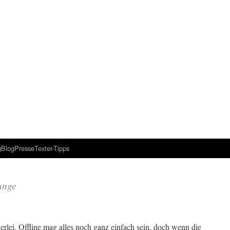
g
Blog
Presse
Texter-Tipps
unge
rlei. Offline mag alles noch ganz einfach sein, doch wenn die