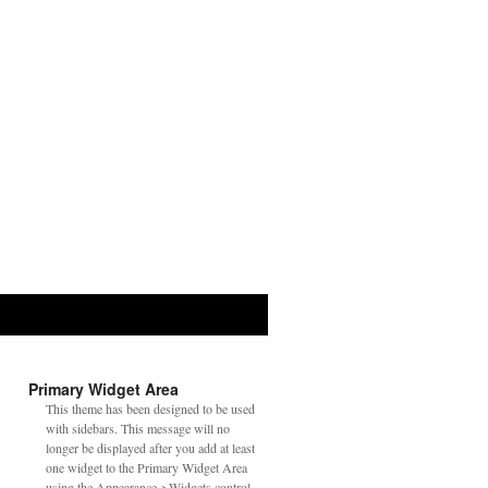
Primary Widget Area
This theme has been designed to be used
with sidebars. This message will no
longer be displayed after you add at least
one widget to the Primary Widget Area
using the Appearance->Widgets control