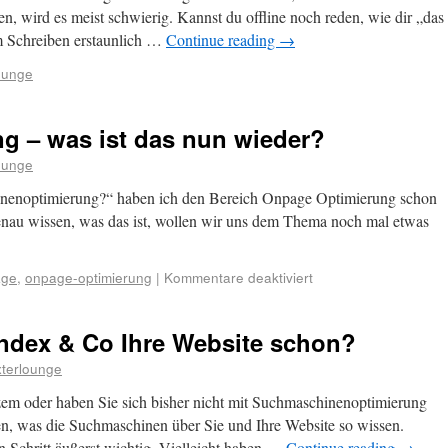
en, wird es meist schwierig. Kannst du offline noch reden, wie dir „das
m Schreiben erstaunlich …
Continue reading
→
ounge
g – was ist das nun wieder?
ounge
nenoptimierung?“ haben ich den Bereich Onpage Optimierung schon
enau wissen, was das ist, wollen wir uns dem Thema noch mal etwas
ge
,
onpage-optimierung
|
Kommentare deaktiviert
ndex & Co Ihre Website schon?
xterlounge
urzem oder haben Sie sich bisher nicht mit Suchmaschinenoptimierung
sen, was die Suchmaschinen über Sie und Ihre Website so wissen.
den Schritt äußerst wichtig. Vielleicht haben …
Continue reading
→