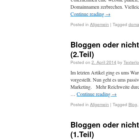
Domainnamen zerbrechen. Viellei
Continue reading
→
Posted in
Allgemein
|
Tagged
doma
Bloggen oder nicht 
(2.Teil)
Posted on
2. April 2014
by
Texterl
Im letzten Artikel ging es ums Wa
vorgestellt. Nun geht es ums pass
Marketing. Mehr Reichweite durc
…
Continue reading
→
Posted in
Allgemein
|
Tagged
Blog
Bloggen oder nicht 
(1.Teil)