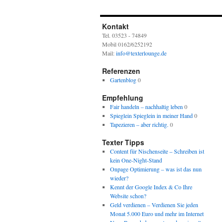
Kontakt
Tel. 03523 - 74849
Mobil 0162/6252192
Mail:
info@texterlounge.de
Referenzen
Gartenblog
0
Empfehlung
Fair handeln – nachhaltig leben
0
Spieglein Spieglein in meiner Hand
0
Tapezieren – aber richtig.
0
Texter Tipps
Content für Nischenseite – Schreiben ist
kein One-Night-Stand
Onpage Optimierung – was ist das nun
wieder?
Kennt der Google Index & Co Ihre
Website schon?
Geld verdienen – Verdienen Sie jeden
Monat 5.000 Euro und mehr im Internet