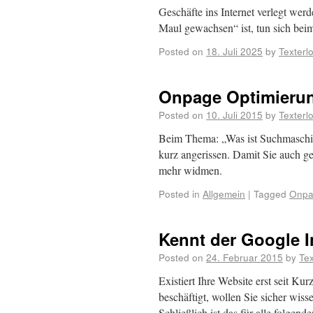
Geschäfte ins Internet verlegt werd
Maul gewachsen“ ist, tun sich bei
Posted on
18. Juli 2025
by
Texterl
Onpage Optimierun
Posted on
10. Juli 2015
by
Texterl
Beim Thema: „Was ist Suchmaschi
kurz angerissen. Damit Sie auch g
mehr widmen.
Posted in
Allgemein
|
Tagged
Onpa
Kennt der Google I
Posted on
24. Februar 2015
by
Te
Existiert Ihre Website erst seit K
beschäftigt, wollen Sie sicher wis
Schließlich ist das für alle folgen