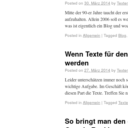
Posted on
30. März 2014
by
Texte
Mitte der 90-er Jahre taucht der er
aufzuhalten. Allein 2006 soll es 
was ist eigentlich ein Blog und 
Posted in
Allgemein
|
Tagged
Blog
Wenn Texte für de
werden
Posted on
27. März 2014
by
Texte
Leider unterschätzen immer noch se
wichtige Aufgabe. Im Geschäft k
diesen Part die Texte. Treffen Sie
Posted in
Allgemein
|
Tagged
Text
So bringt man den 