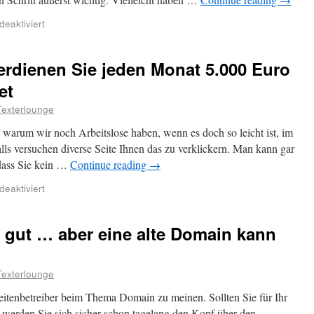
eaktiviert
erdienen Sie jeden Monat 5.000 Euro
et
Texterlounge
 warum wir noch Arbeitslose haben, wenn es doch so leicht ist, im
alls versuchen diverse Seite Ihnen das zu verklickern. Man kann gar
 dass Sie kein …
Continue reading
→
eaktiviert
 gut … aber eine alte Domain kann
Texterlounge
seitenbetreiber beim Thema Domain zu meinen. Sollten Sie für Ihr
werden Sie sich sicher schon tagelang den Kopf über den