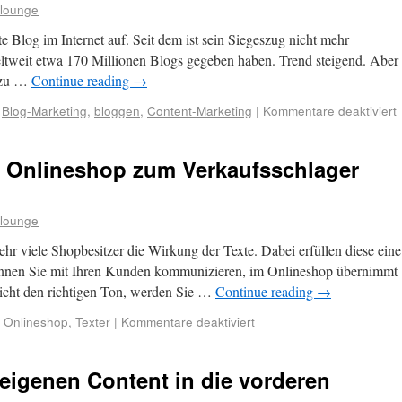
rlounge
ste Blog im Internet auf. Seit dem ist sein Siegeszug nicht mehr
weltweit etwa 170 Millionen Blogs gegeben haben. Trend steigend. Aber
wozu …
Continue reading
→
,
Blog-Marketing
,
bloggen
,
Content-Marketing
|
Kommentare deaktiviert
n Onlineshop zum Verkaufsschlager
rlounge
hr viele Shopbesitzer die Wirkung der Texte. Dabei erfüllen diese eine
önnen Sie mit Ihren Kunden kommunizieren, im Onlineshop übernimmt
 nicht den richtigen Ton, werden Sie …
Continue reading
→
e Onlineshop
,
Texter
|
Kommentare deaktiviert
eigenen Content in die vorderen