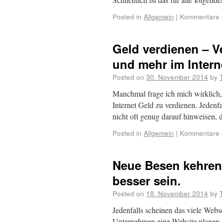
Posted in
Allgemein
|
Kommentare d
Geld verdienen – V
und mehr im Intern
Posted on
30. November 2014
by
Manchmal frage ich mich wirklich,
Internet Geld zu verdienen. Jedenf
nicht oft genug darauf hinweisen,
Posted in
Allgemein
|
Kommentare d
Neue Besen kehren
besser sein.
Posted on
18. November 2014
by
Jedenfalls scheinen das viele Web
Unternehmen eine Website planen, 