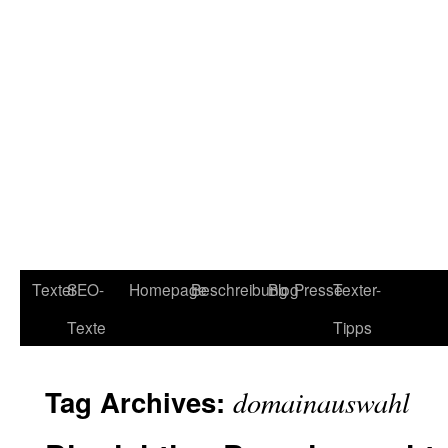
Texter
SEO-
Homepage
Beschreibung
Blog
Presse
Texter-
Texte
Tipps
Tag Archives:
domainauswahl