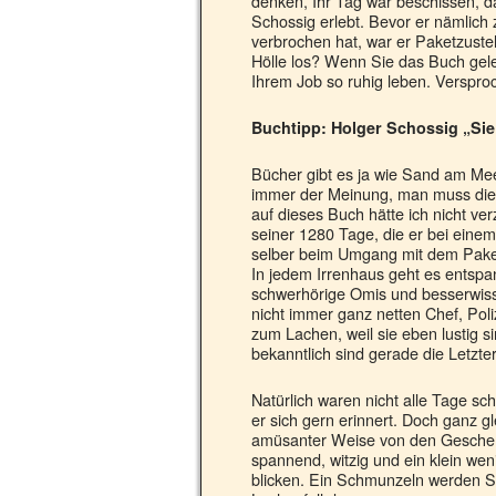
denken, Ihr Tag war beschissen, 
Schossig erlebt. Bevor er nämlich 
verbrochen hat, war er Paketzustelle
Hölle los? Wenn Sie das Buch gele
Ihrem Job so ruhig leben. Verspro
Buchtipp: Holger Schossig „Si
Bücher gibt es ja wie Sand am Meer
immer der Meinung, man muss dies
auf dieses Buch hätte ich nicht ve
seiner 1280 Tage, die er bei eine
selber beim Umgang mit dem Pake
In jedem Irrenhaus geht es entspan
schwerhörige Omis und besserwiss
nicht immer ganz netten Chef, Poliz
zum Lachen, weil sie eben lustig s
bekanntlich sind gerade die Letzter
Natürlich waren nicht alle Tage sc
er sich gern erinnert. Doch ganz gl
amüsanter Weise von den Gescheh
spannend, witzig und ein klein weni
blicken. Ein Schmunzeln werden S