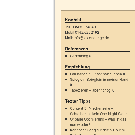
Kontakt
Tel. 03523 - 74849
Mobil 0162/6252192
Mail:
info@texterlounge.de
Referenzen
Gartenblog
0
Empfehlung
Fair handeln – nachhaltig leben
0
Spieglein Spieglein in meiner Hand
0
Tapezieren – aber richtig.
0
Texter Tipps
Content für Nischenseite –
Schreiben ist kein One-Night-Stand
Onpage Optimierung – was ist das
nun wieder?
Kennt der Google Index & Co Ihre