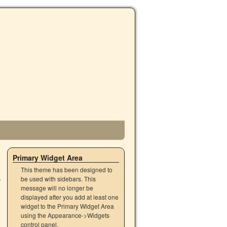
→
Primary Widget Area
This theme has been designed to
be used with sidebars. This
message will no longer be
displayed after you add at least one
widget to the Primary Widget Area
using the Appearance->Widgets
control panel.