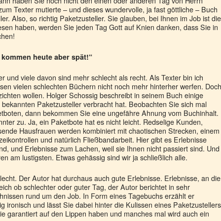
dann haben Sie noch nicht den einen oder anderen Tag von Herrn
zum Texter mutierte – und dieses wundervolle, ja fast göttliche – Buch
r. Also, so richtig Paketzusteller. Sie glauben, bei Ihnen im Job ist die
sen haben, werden Sie jeden Tag Gott auf Knien danken, dass Sie in
chen!
e kommen heute aber spät!“
 und viele davon sind mehr schlecht als recht. Als Texter bin ich
en vielen schlechten Büchern nicht noch mehr hinterher werfen. Doc
rzichten wollen. Holger Schossig beschreibt in seinem Buch einige
m bekannten Paketzusteller verbracht hat. Beobachten Sie sich mal
tboten, dann bekommen Sie eine ungefähre Ahnung vom Buchinhalt.
nter zu. Ja, ein Paketbote hat es nicht leicht. Redselige Kunden,
ende Hausfrauen werden kombiniert mit chaotischen Strecken, einem
eikontrollen und natürlich Fließbandarbeit. Hier gibt es Erlebnisse
ind, und Erlebnisse zum Lachen, weil sie Ihnen nicht passiert sind. Und
en am lustigsten. Etwas gehässig sind wir ja schließlich alle.
hlecht. Der Autor hat durchaus auch gute Erlebnisse. Erlebnisse, an die
eich ob schlechter oder guter Tag, der Autor berichtet in sehr
nissen rund um den Job. In Form eines Tagebuchs erzählt er
g ironisch und lässt Sie dabei hinter die Kulissen eines Paketzustellers
ie garantiert auf den Lippen haben und manches mal wird auch ein