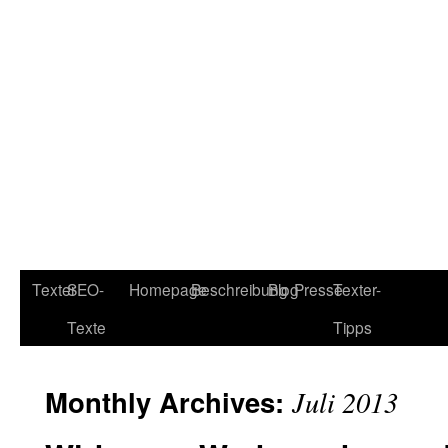
Texter
SEO-
Homepage
Beschreibung
Blog
Presse
Texter-
Texte
Tipps
Monthly Archives:
Juli 2013