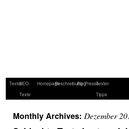
Texter
SEO-
Homepage
Beschreibung
Blog
Presse
Texter-
Texte
Tipps
Monthly Archives:
Dezember 20