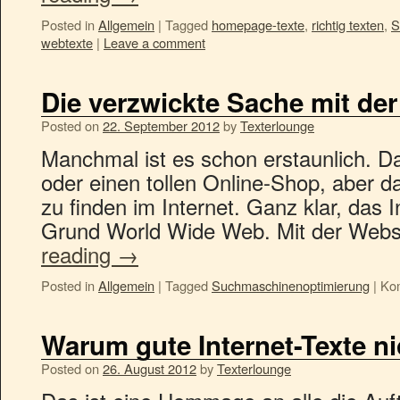
Posted in
Allgemein
|
Tagged
homepage-texte
,
richtig texten
,
S
webtexte
|
Leave a comment
Die verzwickte Sache mit de
Posted on
22. September 2012
by
Texterlounge
Manchmal ist es schon erstaunlich. D
oder einen tollen Online-Shop, aber da
zu finden im Internet. Ganz klar, das I
Grund World Wide Web. Mit der Web
reading
→
Posted in
Allgemein
|
Tagged
Suchmaschinenoptimierung
|
Kom
Warum gute Internet-Texte nic
Posted on
26. August 2012
by
Texterlounge