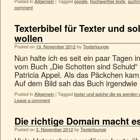
Posted in
Allgemein
|
Tagged
google
,
hochwertige texte
,
suchm
comment
Texterbibel für Texter und so
wollen
Posted on
19. November 2012
by
Texterlounge
Nun halte ich es seit ein paar Tagen i
vom Buch „Die Schotten sind Schuld“ v
Patricia Appel. Als das Päckchen kam,
Auf dem Bild sah das Buch irgendwi
Posted in
Allgemein
|
Tagged
texter und solche die es werden 
Leave a comment
Die richtige Domain macht e
Posted on
3. November 2012
by
Texterlounge