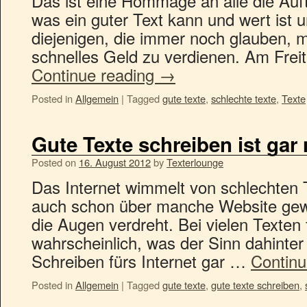
Das ist eine Hommage an alle die Auft
was ein guter Text kann und wert ist u
diejenigen, die immer noch glauben, mi
schnelles Geld zu verdienen. Am Fre
Continue reading
→
Posted in
Allgemein
|
Tagged
gute texte
,
schlechte texte
,
Texte
Gute Texte schreiben ist gar 
Posted on
16. August 2012
by
Texterlounge
Das Internet wimmelt von schlechten T
auch schon über manche Website gew
die Augen verdreht. Bei vielen Texten 
wahrscheinlich, was der Sinn dahinter 
Schreiben fürs Internet gar …
Continu
Posted in
Allgemein
|
Tagged
gute texte
,
gute texte schreiben
,